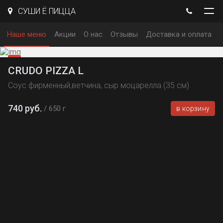
СУШИ Ё ПИЦЦА
Наше меню
Акции
О нас
Отзывы
Доставка и оплата
CRUDO PIZZA L
Соус фирменный,ветчина, сыр моцарелла (35 см)
740 руб.
650 г
в корзину