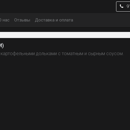
9
О нас
Отзывы
Доставка и оплата
М)
с картофельными дольками с томатным и сырным соусом.