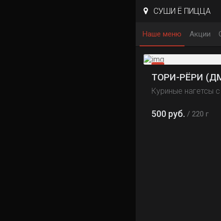
СУШИ Ё ПИЦЦА
Наше меню
Акции
ТОРИ-РЁРИ (Д
Куриные нагетсы 
500 руб.
220 г