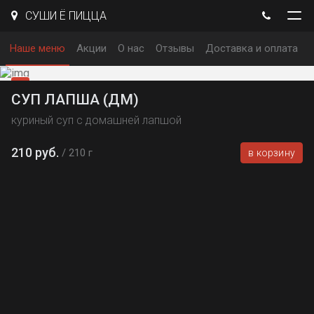
СУШИ Ё ПИЦЦА
Наше меню
Акции
О нас
Отзывы
Доставка и оплата
СУП ЛАПША (ДМ)
куриный суп с домашней лапшой
210 руб.
210 г
в корзину