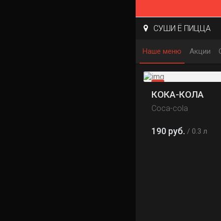
СУШИ Ё ПИЦЦА
Наше меню
Акции
КОКА-КОЛА
Coca-cola
190 руб.
0.3 л