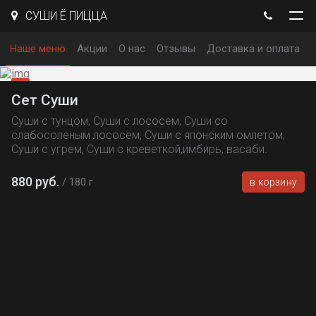
СУШИ Ё ПИЦЦА
Наше меню
Акции
О нас
Отзывы
Доставка и оплата
Сет Суши
Суши с тунцом, Суши с лососем, Суши со
слабосоленым лососем, Суши с японским омлетом,
Суши с угрем, Суши с креветкой,имбирь, васаби.
880 руб.
180 г
в корзину