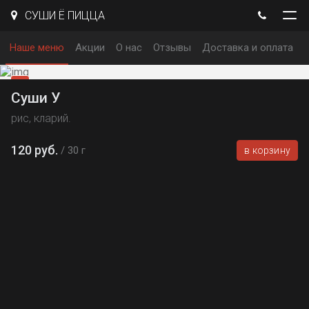
СУШИ Ё ПИЦЦА
Наше меню
Акции
О нас
Отзывы
Доставка и оплата
Суши У
рис, кларий.
120 руб.
30 г
в корзину